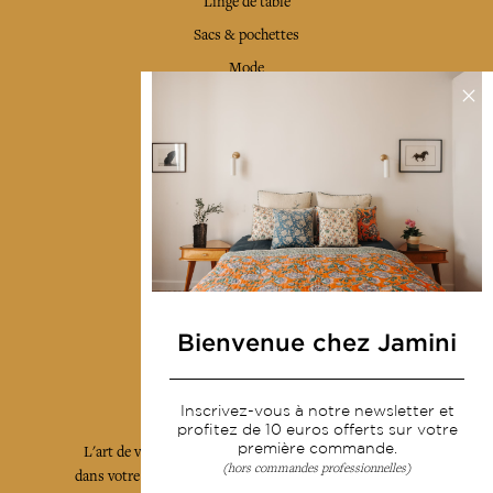
Linge de table
Sacs & pochettes
Mode
Services
Livraison & retour
CGV
Devenir revendeur
Notre communauté
Bienvenue chez Jamini
L'Art de Vivre Jamini
Inscrivez-vous à notre newsletter et
profitez de 10 euros offerts sur votre
première commande.
L'art de vivre JAMINI raconté avec poésie et élégance
(hors commandes professionnelles)
dans votre boîte mail. Inscrivez vous à notre newsletter