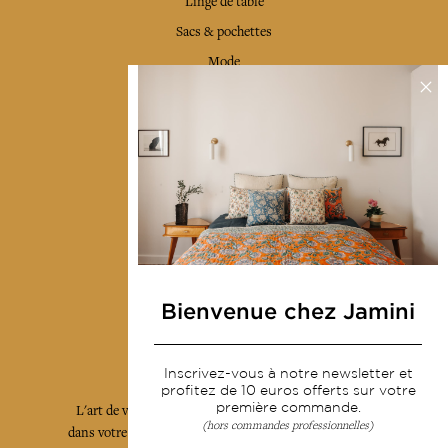
Linge de table
Sacs & pochettes
Mode
Services
Livraison & retour
CGV
Devenir revendeur
Notre communauté
Bienvenue chez Jamini
L'Art de Vivre Jamini
Inscrivez-vous à notre newsletter et
profitez de 10 euros offerts sur votre
première commande.
L'art de vivre JAMINI raconté avec poésie et élégance
(hors commandes professionnelles)
dans votre boîte mail. Inscrivez vous à notre newsletter