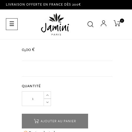
LIVRAISON OFFERTE EN FRANCE DÈS 200€
0
Basculer
☰
la
navigation
0,00 €
QUANTITÉ
AJOUTER AU PANIER