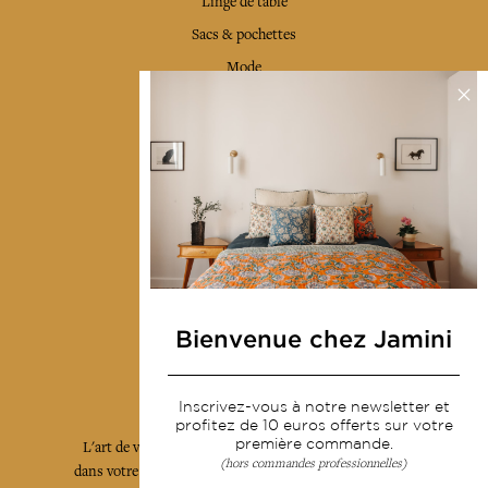
Linge de table
Sacs & pochettes
Mode
Services
Livraison & retour
CGV
Devenir revendeur
Notre communauté
Bienvenue chez Jamini
L'Art de Vivre Jamini
Inscrivez-vous à notre newsletter et
profitez de 10 euros offerts sur votre
première commande.
L'art de vivre JAMINI raconté avec poésie et élégance
(hors commandes professionnelles)
dans votre boîte mail. Inscrivez vous à notre newsletter