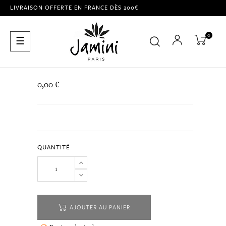
LIVRAISON OFFERTE EN FRANCE DÈS 200€
0
Basculer
☰
la
navigation
0,00 €
QUANTITÉ
AJOUTER AU PANIER