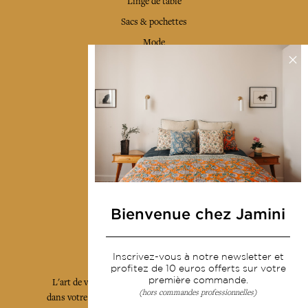
Linge de table
Sacs & pochettes
Mode
Services
Livraison & retour
CGV
Devenir revendeur
Notre communauté
Bienvenue chez Jamini
L'Art de Vivre Jamini
Inscrivez-vous à notre newsletter et
profitez de 10 euros offerts sur votre
première commande.
L'art de vivre JAMINI raconté avec poésie et élégance
(hors commandes professionnelles)
dans votre boîte mail. Inscrivez vous à notre newsletter