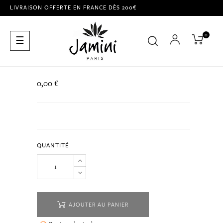
LIVRAISON OFFERTE EN FRANCE DÈS 200€
0
Basculer
☰
la
navigation
0,00 €
QUANTITÉ
AJOUTER AU PANIER