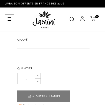
LIVRAISON OFFERTE EN FRANCE DÈS 200€
0
Basculer
☰
la
navigation
0,00 €
QUANTITÉ
AJOUTER AU PANIER