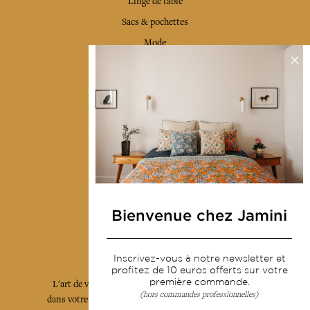
Linge de table
Sacs & pochettes
Mode
Services
Livraison & retour
CGV
Devenir revendeur
Notre communauté
Bienvenue chez Jamini
L'Art de Vivre Jamini
Inscrivez-vous à notre newsletter et
profitez de 10 euros offerts sur votre
première commande.
L'art de vivre JAMINI raconté avec poésie et élégance
(hors commandes professionnelles)
dans votre boîte mail. Inscrivez vous à notre newsletter