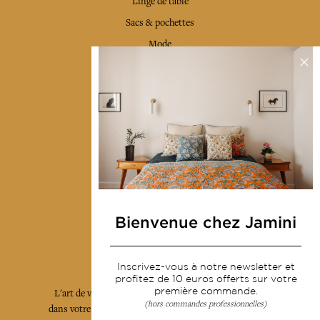
Linge de table
Sacs & pochettes
Mode
Services
Livraison & retour
CGV
Devenir revendeur
Notre communauté
Bienvenue chez Jamini
L'Art de Vivre Jamini
Inscrivez-vous à notre newsletter et
profitez de 10 euros offerts sur votre
première commande.
L'art de vivre JAMINI raconté avec poésie et élégance
(hors commandes professionnelles)
dans votre boîte mail. Inscrivez vous à notre newsletter