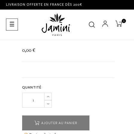
LIVRAISON OFFERTE EN FRANCE DÈS 200€
0
Basculer
☰
la
navigation
0,00 €
QUANTITÉ
AJOUTER AU PANIER