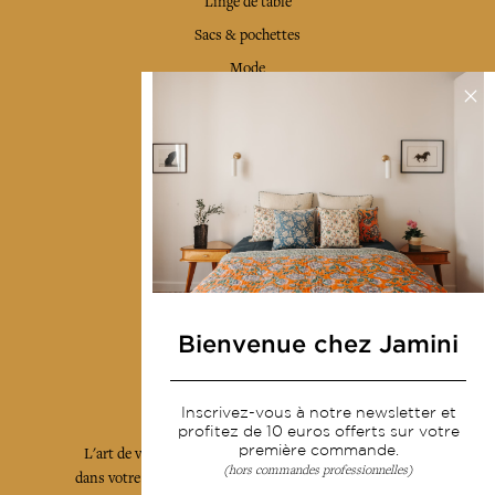
Linge de table
Sacs & pochettes
Mode
Services
Livraison & retour
CGV
Devenir revendeur
Notre communauté
Bienvenue chez Jamini
L'Art de Vivre Jamini
Inscrivez-vous à notre newsletter et
profitez de 10 euros offerts sur votre
première commande.
L'art de vivre JAMINI raconté avec poésie et élégance
(hors commandes professionnelles)
dans votre boîte mail. Inscrivez vous à notre newsletter