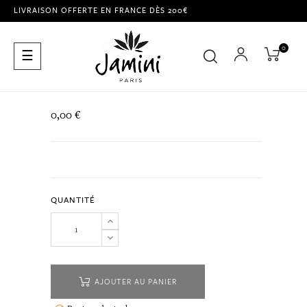
LIVRAISON OFFERTE EN FRANCE DÈS 200€
0
Basculer
☰
la
navigation
0,00 €
QUANTITÉ
AJOUTER AU PANIER