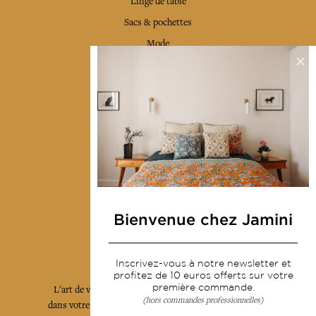
Linge de table
Sacs & pochettes
Mode
Services
Livraison & retour
CGV
Devenir revendeur
Notre communauté
Bienvenue chez Jamini
L'Art de Vivre Jamini
Inscrivez-vous à notre newsletter et
profitez de 10 euros offerts sur votre
première commande.
L'art de vivre JAMINI raconté avec poésie et élégance
(hors commandes professionnelles)
dans votre boîte mail. Inscrivez vous à notre newsletter