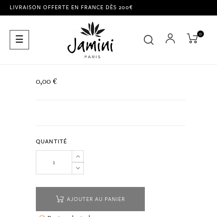
LIVRAISON OFFERTE EN FRANCE DÈS 200€
0
Basculer
☰
la
navigation
0,00 €
QUANTITÉ
AJOUTER AU PANIER