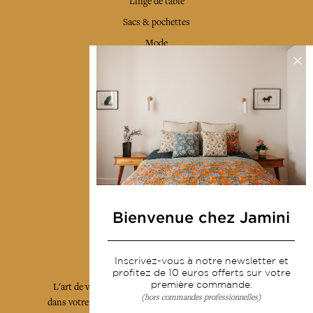
Linge de table
Sacs & pochettes
Mode
Services
Livraison & retour
CGV
Devenir revendeur
Notre communauté
Bienvenue chez Jamini
L'Art de Vivre Jamini
Inscrivez-vous à notre newsletter et
profitez de 10 euros offerts sur votre
première commande.
L'art de vivre JAMINI raconté avec poésie et élégance
(hors commandes professionnelles)
dans votre boîte mail. Inscrivez vous à notre newsletter