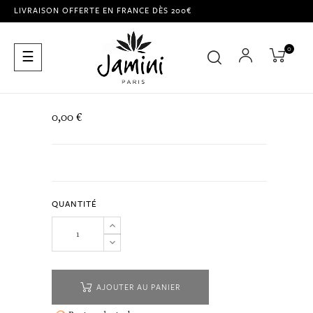
LIVRAISON OFFERTE EN FRANCE DÈS 200€
0
Basculer
☰
la
navigation
0,00 €
QUANTITÉ
AJOUTER AU PANIER