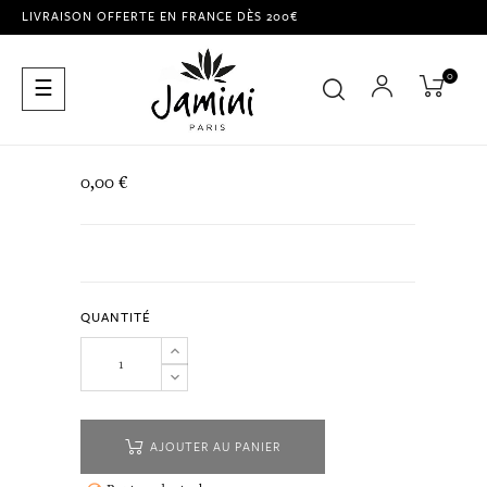
LIVRAISON OFFERTE EN FRANCE DÈS 200€
0
Basculer
☰
la
navigation
0,00 €
QUANTITÉ
AJOUTER AU PANIER