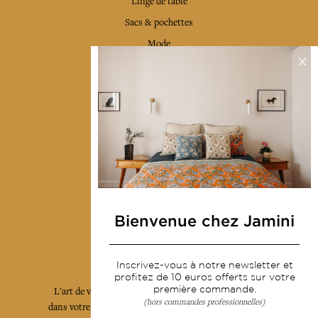
Linge de table
Sacs & pochettes
Mode
Services
Livraison & retour
CGV
Devenir revendeur
Notre communauté
Bienvenue chez Jamini
L'Art de Vivre Jamini
Inscrivez-vous à notre newsletter et
profitez de 10 euros offerts sur votre
première commande.
L'art de vivre JAMINI raconté avec poésie et élégance
(hors commandes professionnelles)
dans votre boîte mail. Inscrivez vous à notre newsletter