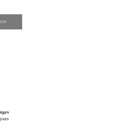
NIER
nges
 jours