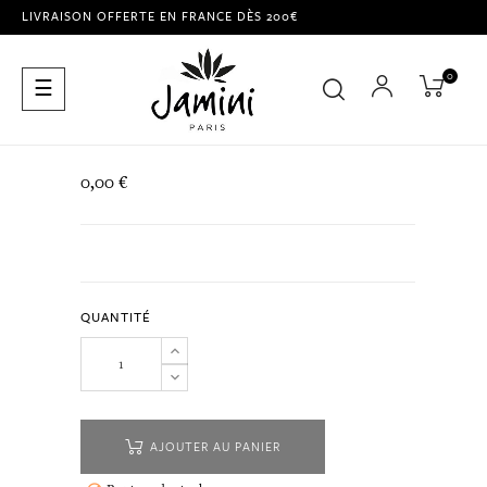
LIVRAISON OFFERTE EN FRANCE DÈS 200€
0
Basculer
☰
la
navigation
0,00 €
QUANTITÉ
AJOUTER AU PANIER