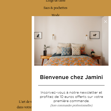
Linge de table
Sacs & pochettes
Mode
Services
Livraison & retour
CGV
Devenir revendeur
Notre communauté
Bienvenue chez Jamini
L'Art de Vivre Jamini
Inscrivez-vous à notre newsletter et
profitez de 10 euros offerts sur votre
première commande.
L'art de vivre JAMINI raconté avec poésie et élégance
(hors commandes professionnelles)
dans votre boîte mail. Inscrivez vous à notre newsletter