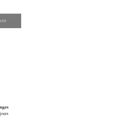
NIER
nges
 jours