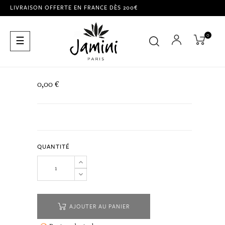
LIVRAISON OFFERTE EN FRANCE DÈS 200€
0
Basculer
☰
la
navigation
0,00 €
QUANTITÉ
AJOUTER AU PANIER