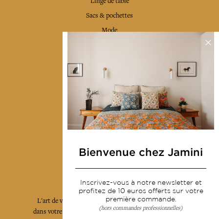
Linge de table
Sacs & pochettes
Mode
Services
Livraison & retour
CGV
Devenir revendeur
Notre communauté
Bienvenue chez Jamini
L'Art de Vivre Jamini
Inscrivez-vous à notre newsletter et
profitez de 10 euros offerts sur votre
première commande.
L'art de vivre JAMINI raconté avec poésie et élégance
(hors commandes professionnelles)
dans votre boîte mail. Inscrivez vous à notre newsletter