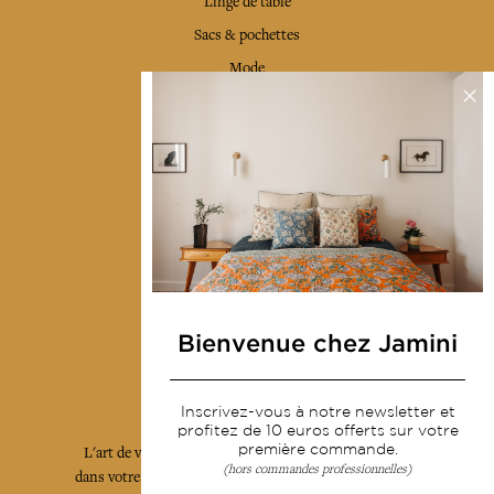
Linge de table
Sacs & pochettes
Mode
Services
Livraison & retour
CGV
Devenir revendeur
Notre communauté
Bienvenue chez Jamini
L'Art de Vivre Jamini
Inscrivez-vous à notre newsletter et
profitez de 10 euros offerts sur votre
première commande.
L'art de vivre JAMINI raconté avec poésie et élégance
(hors commandes professionnelles)
dans votre boîte mail. Inscrivez vous à notre newsletter