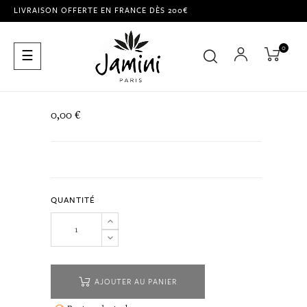
LIVRAISON OFFERTE EN FRANCE DÈS 200€
0
Basculer
☰
la
navigation
0,00 €
QUANTITÉ
AJOUTER AU PANIER