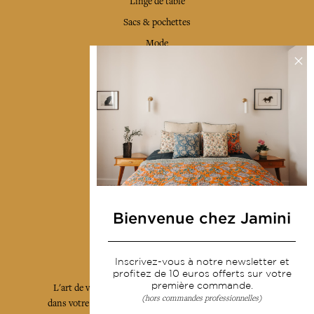
Linge de table
Sacs & pochettes
Mode
Services
Livraison & retour
CGV
Devenir revendeur
Notre communauté
Bienvenue chez Jamini
L'Art de Vivre Jamini
Inscrivez-vous à notre newsletter et
profitez de 10 euros offerts sur votre
première commande.
L'art de vivre JAMINI raconté avec poésie et élégance
(hors commandes professionnelles)
dans votre boîte mail. Inscrivez vous à notre newsletter