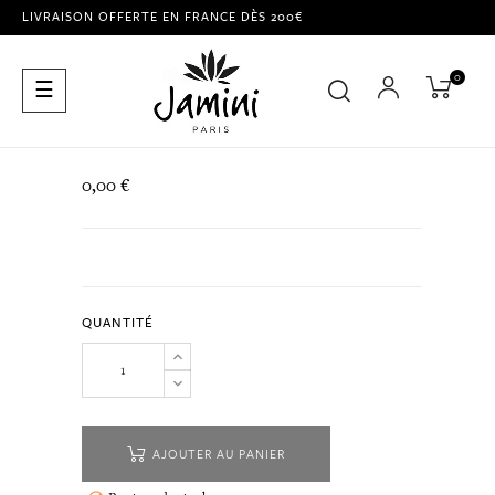
LIVRAISON OFFERTE EN FRANCE DÈS 200€
0
Basculer
☰
la
navigation
0,00 €
QUANTITÉ
AJOUTER AU PANIER