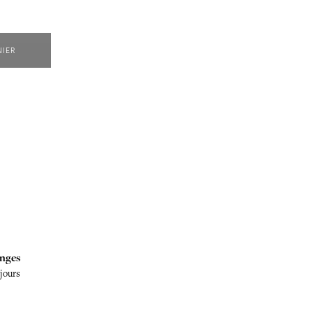
NIER
nges
 jours