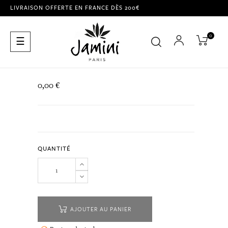
LIVRAISON OFFERTE EN FRANCE DÈS 200€
0
Basculer
☰
la
navigation
0,00 €
QUANTITÉ
AJOUTER AU PANIER