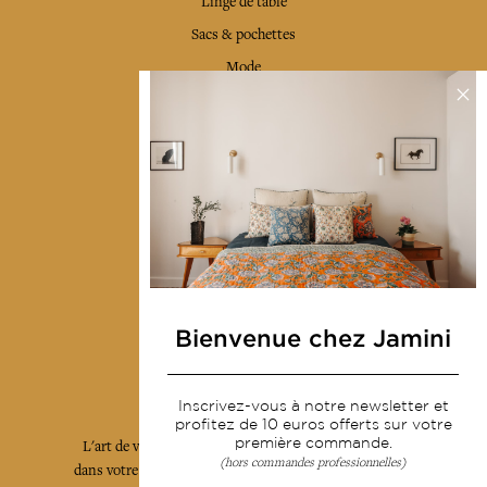
Linge de table
Sacs & pochettes
Mode
Services
Livraison & retour
CGV
Devenir revendeur
Notre communauté
Bienvenue chez Jamini
L'Art de Vivre Jamini
Inscrivez-vous à notre newsletter et
profitez de 10 euros offerts sur votre
première commande.
L'art de vivre JAMINI raconté avec poésie et élégance
(hors commandes professionnelles)
dans votre boîte mail. Inscrivez vous à notre newsletter