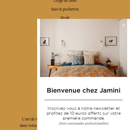
Linge de table
Sacs & pochettes
Mode
Services
Livraison & retour
CGV
Devenir revendeur
Notre communauté
Bienvenue chez Jamini
L'Art de Vivre Jamini
Inscrivez-vous à notre newsletter et
profitez de 10 euros offerts sur votre
première commande.
L'art de vivre JAMINI raconté avec poésie et élégance
(hors commandes professionnelles)
dans votre boîte mail. Inscrivez vous à notre newsletter