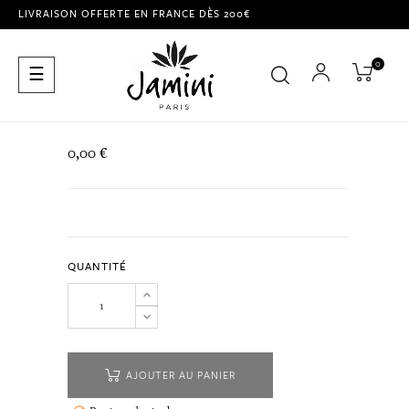
LIVRAISON OFFERTE EN FRANCE DÈS 200€
0
Basculer
☰
la
navigation
0,00 €
QUANTITÉ
AJOUTER AU PANIER