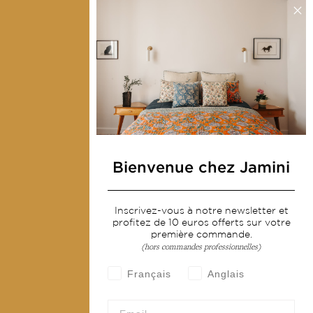
Presse
Contactez-nous
Collections
Déco & Linge de maison
Linge de table
Sacs & pochettes
Bienvenue chez Jamini
Mode
Inscrivez-vous à notre newsletter et
Services
profitez de 10 euros offerts sur votre
première commande.
Livraison & retour
(hors commandes professionnelles)
CGV
Français
Anglais
Devenir revendeur
Notre communauté