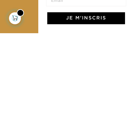
JE M'INSCRIS
L'Art de Vivre Jamini
L'art de vivre JAMINI raconté avec poésie et élégance
dans votre boîte mail. Inscrivez vous à notre newsletter
et rentrez dans l'univers Jamini.
S'INSCRIRE
J'accepte les termes et conditions et la
politique de confidentialité