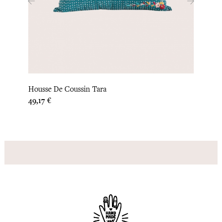
‹
›
Houss
Housse De Coussin Tara
Prix
33,33 
Prix
49,17 €