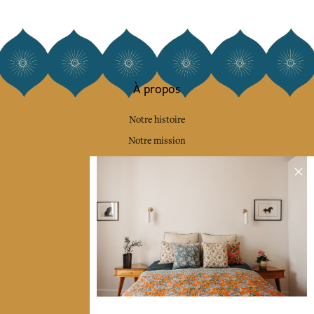
À propos
Notre histoire
Notre mission
Presse
Contactez-nous
Collections
Déco & Linge de maison
Linge de table
Sacs & pochettes