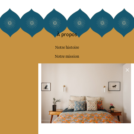
À propos
Notre histoire
Notre mission
Presse
Contactez-nous
Collections
Déco & Linge de maison
Linge de table
Sacs & pochettes
Mode