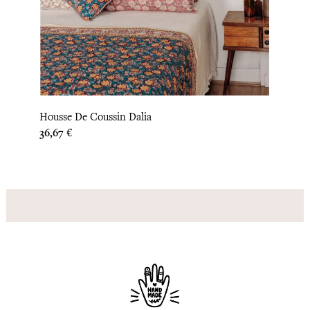
‹
›
Housse De Coussin Dalia
Houss
Prix
Prix
36,67 €
33,33 