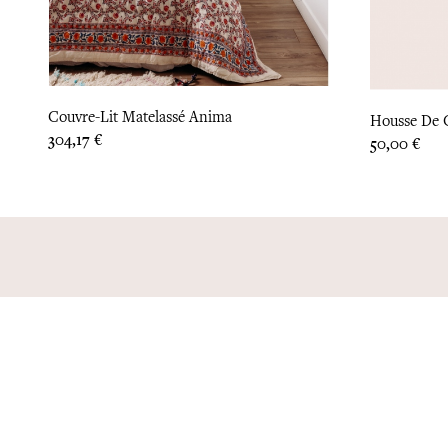
Couvre-Lit Matelassé Anima
Housse De 
Prix
304,17 €
Prix
50,00 €