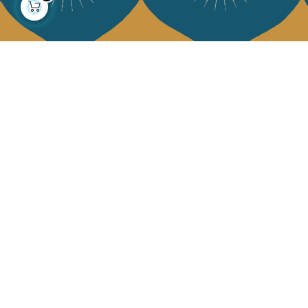
À propos
Collections
Notre histoire
Déco & Linge de maison
Notre mission
Linge de table
Presse
Sacs & pochettes
Contactez-nous
Mode