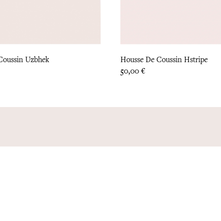
Coussin Uzbhek
Housse De Coussin Hstripe
Prix
50,00 €