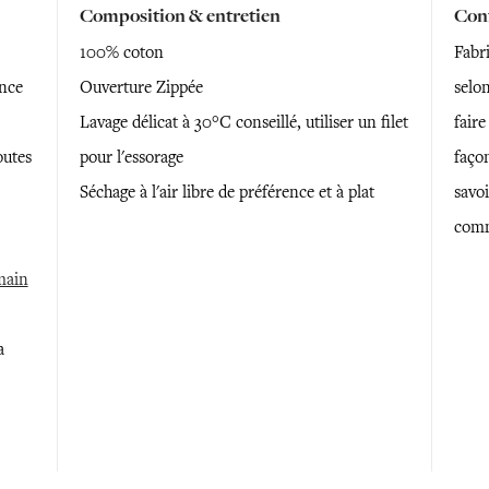
Composition & entretien
Conf
100% coton
Fabr
ance
Ouverture Zippée
selon
Lavage délicat à 30°C conseillé, utiliser un filet
faire
outes
pour l'essorage
faço
Séchage à l'air libre de préférence et à plat
savoi
comm
 main
a