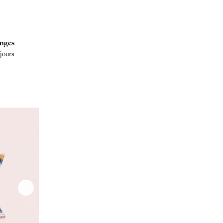
nges
 jours