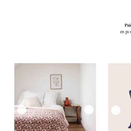
Pai
en 3x 