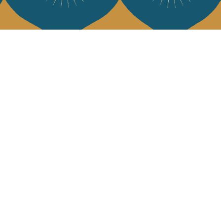
e Jamini
MINI raconté avec poésie et élégance dans votre boîte mail. Inscrivez
letter et rentrez dans l'univers Jamini.
S'INSCRIRE
es termes et conditions et la politique de confidentialité
rest
Instagram