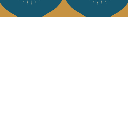
Services
L'Art de Vivr
L'art de vivre JA
Livraison & retour
vous à notre news
CGV
Devenir revendeur
Notre communauté
J'accepte l
Facebook
Pinte