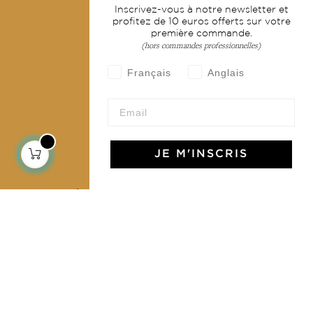
Inscrivez-vous à notre newsletter et
Livraison & retour
profitez de 10 euros offerts sur votre
première commande.
CGV
(hors commandes professionnelles)
Devenir revendeur
Français
Anglais
Notre communauté
JE M'INSCRIS
L'Art de Vivre Jamini
L'art de vivre JAMINI raconté avec poésie et élégance
dans votre boîte mail. Inscrivez vous à notre newsletter
et rentrez dans l'univers Jamini.