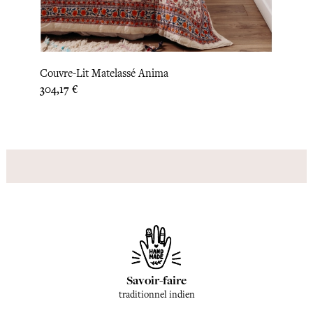
Couvre-Lit Matelassé Anima
Houss
Prix
304,17 €
Prix
50,00
Savoir-faire
traditionnel indien