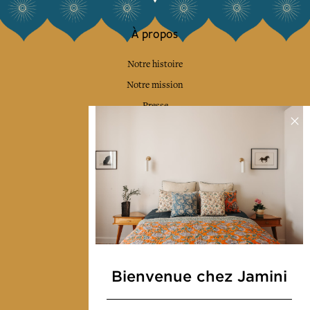
À propos
Notre histoire
Notre mission
Presse
Contactez-nous
Collections
Déco & Linge de maison
Linge de table
Sacs & pochettes
Mode
Bienvenue chez Jamini
Services