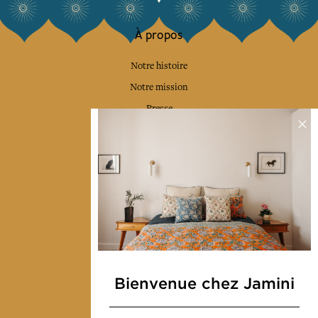
À propos
Notre histoire
Notre mission
Presse
Contactez-nous
Collections
Déco & Linge de maison
Linge de table
Sacs & pochettes
Mode
Bienvenue chez Jamini
Services