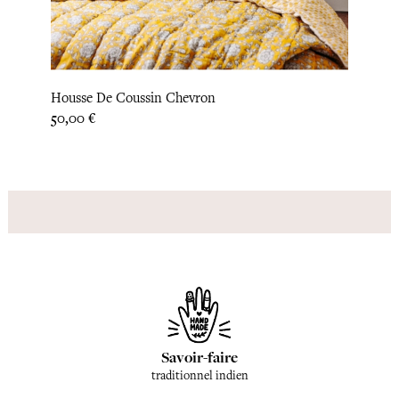
Housse De Coussin Chevron
Houss
Prix
Prix
50,00 €
50,00
Savoir-faire
traditionnel indien