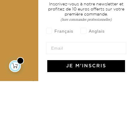
Inscrivez-vous à notre newsletter et
Livraison & retour
profitez de 10 euros offerts sur votre
première commande.
CGV
(hors commandes professionnelles)
Devenir revendeur
Français
Anglais
Notre communauté
JE M'INSCRIS
L'Art de Vivre Jamini
L'art de vivre JAMINI raconté avec poésie et élégance
dans votre boîte mail. Inscrivez vous à notre newsletter
et rentrez dans l'univers Jamini.