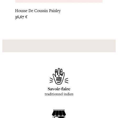
Housse De Coussin Paisley
Couvr
Prix
Prix
36,67 €
190,8
Savoir-faire
traditionnel indien