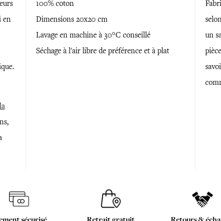
eurs
100% coton
Fabr
i en
Dimensions 20x20 cm
selon
Lavage en machine à 30°C conseillé
un sa
Séchage à l'air libre de préférence et à plat
pièce
ique.
savoi
comm
la
ns,
a
ement sécurisé
Retrait gratuit
Retours & écha