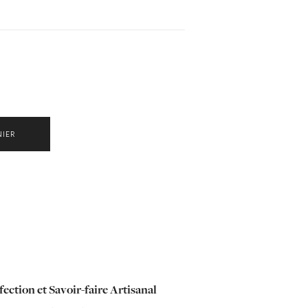
NIER
ection et Savoir-faire Artisanal