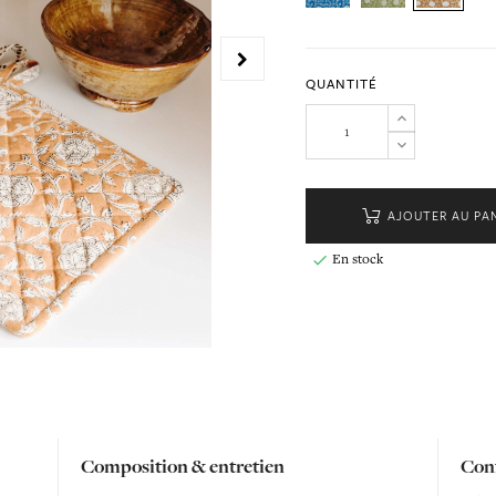
QUANTITÉ
AJOUTER AU PA
En stock

Composition & entretien
Conf