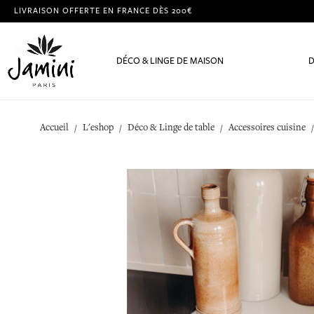
LIVRAISON OFFERTE EN FRANCE DÈS 200€
DÉCO & LINGE DE MAISON
D
Accueil
L'eshop
Déco & Linge de table
Accessoires cuisine