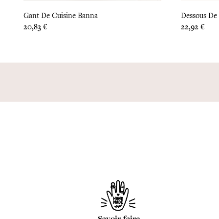
Gant De Cuisine Banna
Dessous De 
Prix
Prix
20,83 €
22,92 €
Savoir-faire