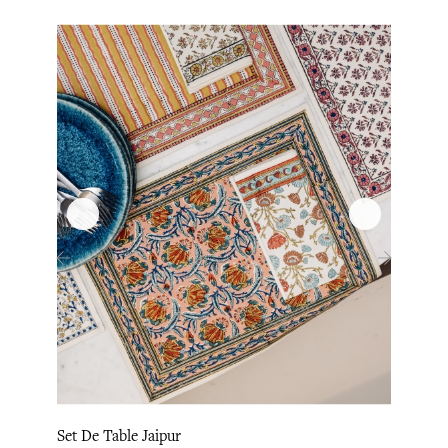
‹
›
Set De Table Jaipur
Set De