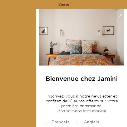
Presse
Contactez-nous
Collections
Déco & Linge de maison
Linge de table
Sacs & pochettes
Mode
Bienvenue chez Jamini
Services
Inscrivez-vous à notre newsletter et
Livraison & retour
profitez de 10 euros offerts sur votre
CGV
première commande.
(hors commandes professionnelles)
Devenir revendeur
Français
Anglais
Notre communauté