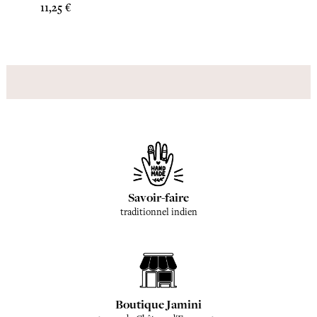
Prix
Prix
11,25 €
11,25 
Savoir-faire
traditionnel indien
Boutique Jamini