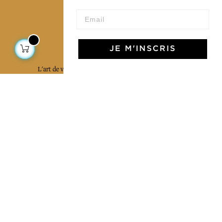
L'Art de Vivre Jamini
JE M'INSCRIS
L'art de vivre JAMINI raconté avec poésie et élégance
dans votre boîte mail. Inscrivez vous à notre newsletter
et rentrez dans l'univers Jamini.
S'INSCRIRE
J'accepte les termes et conditions et la
politique de confidentialité
Facebook
Pinterest
Instagram