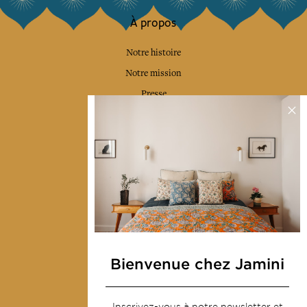
À propos
Notre histoire
Notre mission
Presse
Contactez-nous
Collections
Déco & Linge de maison
Linge de table
Sacs & pochettes
Mode
Bienvenue chez Jamini
Services
Inscrivez-vous à notre newsletter et