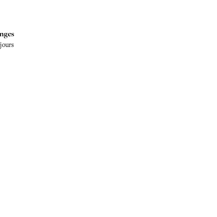
nges
 jours