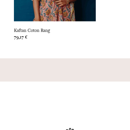
Kaftan Coton Rang
Prix
79,17 €