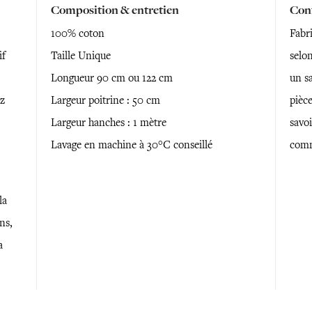
Composition & entretien
Conf
100% coton
Fabr
if
Taille Unique
selon
Longueur 90 cm ou 122 cm
un sa
ez
Largeur poitrine : 50 cm
pièce
Largeur hanches : 1 mètre
savoi
Lavage en machine à 30°C conseillé
comm
la
ns,
a