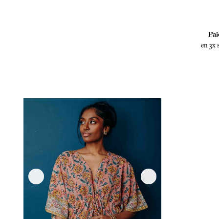
Pai
en 3x 