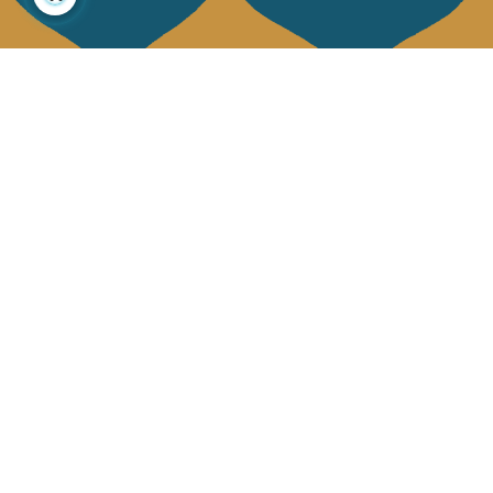
À propos
Collections
Notre histoire
Déco & Linge de maison
Notre mission
Linge de table
Presse
Sacs & pochettes
Contactez-nous
Mode