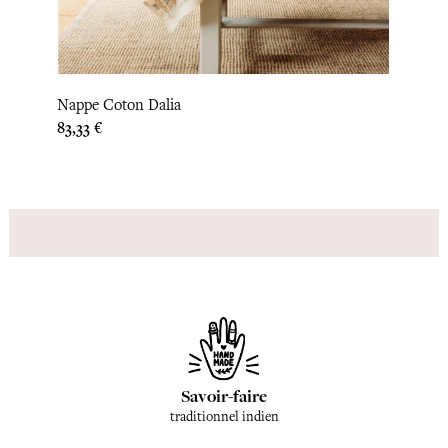
Nappe Coton Dalia
Nappe
Prix
Prix
83,33 €
87,50
Savoir-faire
traditionnel indien