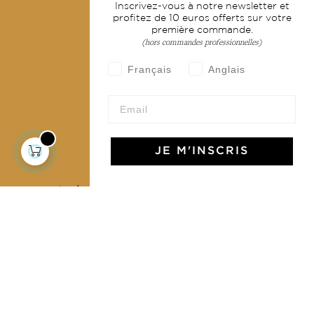
Inscrivez-vous à notre newsletter et
Livraison & retour
profitez de 10 euros offerts sur votre
première commande.
CGV
(hors commandes professionnelles)
Devenir revendeur
Français
Anglais
Notre communauté
JE M'INSCRIS
L'Art de Vivre Jamini
L'art de vivre JAMINI raconté avec poésie et élégance
dans votre boîte mail. Inscrivez vous à notre newsletter
et rentrez dans l'univers Jamini.
S'INSCRIRE