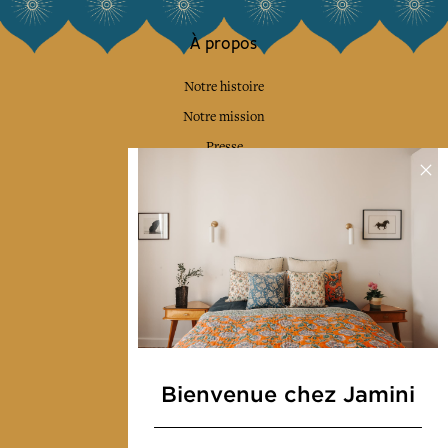
À propos
Notre histoire
Notre mission
Presse
Contactez-nous
Collections
Déco & Linge de maison
Linge de table
Sacs & pochettes
Mode
Bienvenue chez Jamini
Services