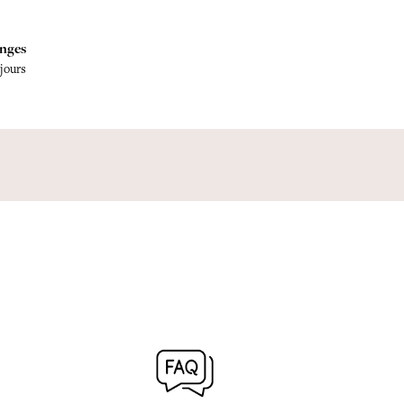
nges
 jours