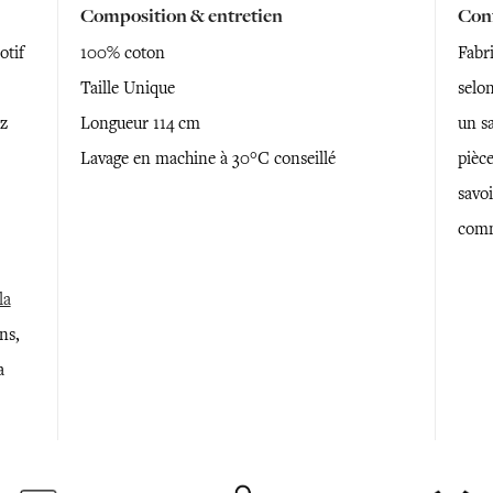
Composition & entretien
Conf
otif
100% coton
Fabr
Taille Unique
selon
ez
Longueur 114 cm
un sa
Lavage en machine à 30°C conseillé
pièce
savoi
comm
la
ns,
a