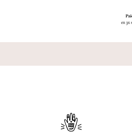
Pai
en 3x 