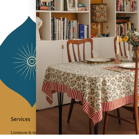
Services
L'Art de Vivr
L'art de vivre JA
Livraison & retour
vous à notre news