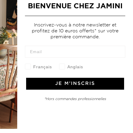
BIENVENUE CHEZ JAMINI
Inscrivez-vous à notre newsletter et
profitez de 10 euros offerts* sur votre
première commande.
Français
Anglais
JE M'INSCRIS
*Hors commandes professionnelles
e Jamini
MINI raconté avec poésie et élégance dans votre boîte mail. Inscrivez
letter et rentrez dans l'univers Jamini.