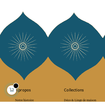
À propos
Collections
Notre histoire
Déco & Linge de maison