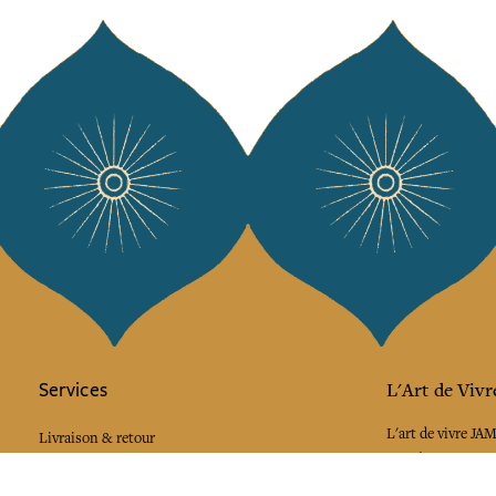
Services
L'Art de Vivr
L'art de vivre JA
Livraison & retour
vous à notre news
CGV