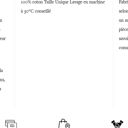
100% coton Taille Unique Lavage en machine
Fabr
à 30°C conseillé
selon
un
un sa
s
pièce
ceur
savoi
comm
la
ns,
a