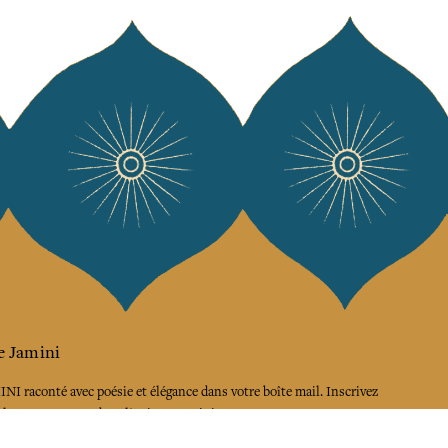
e Jamini
MINI raconté avec poésie et élégance dans votre boîte mail. Inscrivez
letter et rentrez dans l'univers Jamini.