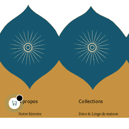
À propos
Collections
Notre histoire
Déco & Linge de maison
Notre mission
Linge de table