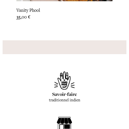
Vanity Phool
Vanit
Prix
Prix
35,00 €
35,42
Savoir-faire
traditionnel indien