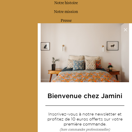
Notre histoire
Notre mission
Presse
Contactez-nous
Collections
Déco & Linge de maison
Linge de table
Sacs & pochettes
Mode
Bienvenue chez Jamini
Services
Inscrivez-vous à notre newsletter et
Livraison & retour
profitez de 10 euros offerts sur votre
première commande.
CGV
(hors commandes professionnelles)