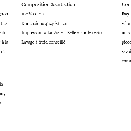
Composition & entretien
Conf
gnon
100% coton
Faço
ties
Dimensions 41x46x13 cm
selon
é du
Impression « La Vie est Belle » sur le recto
un sa
 à la
Lavage à froid conseillé
pièce
 et
savoi
comm
la
ns,
a