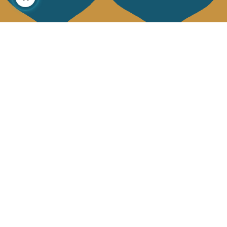
À propos
Collections
Notre histoire
Déco & Linge de maison
Notre mission
Linge de table
Presse
Sacs & pochettes
Contactez-nous
Mode