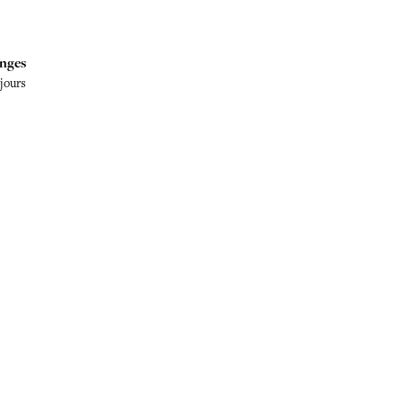
nges
 jours