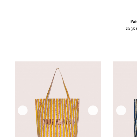
Pai
en 3x 