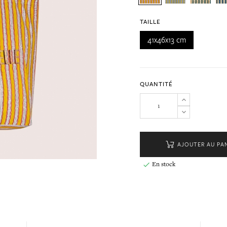
TAILLE
41x46x13 cm
QUANTITÉ
AJOUTER AU PA
En stock
