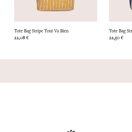
Tote Bag Stripe Tout Va Bien
Tote Bag St
Prix
Prix
22,08 €
22,50 €