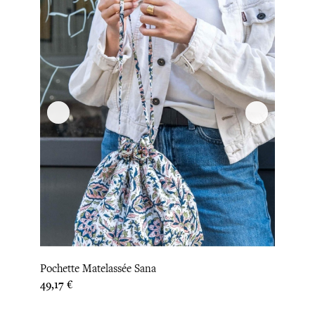
Pochette Matelassée Sana
Prix
49,17 €