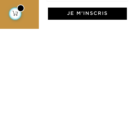
JE M'INSCRIS
L'Art de Vivre Jamini
L'art de vivre JAMINI raconté avec poésie et élégance
dans votre boîte mail. Inscrivez vous à notre newsletter
et rentrez dans l'univers Jamini.
S'INSCRIRE
J'accepte les termes et conditions et la
politique de confidentialité
Facebook
Pinterest
Instagram