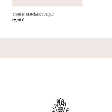
Trousse Matelassée Jaipur
Prix
27,08 €