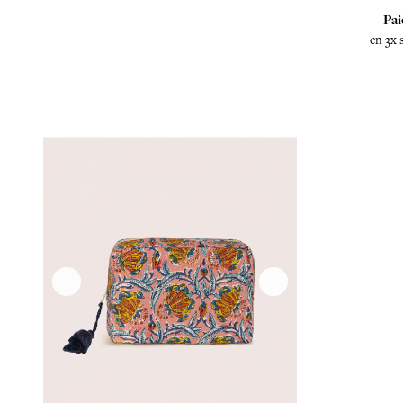
Pai
en 3x 