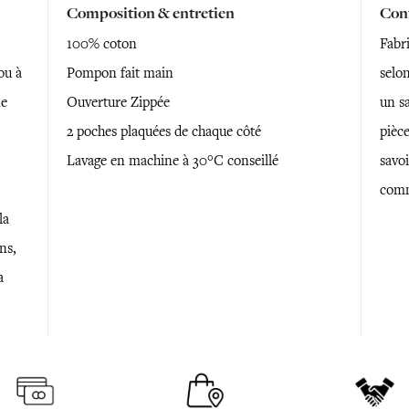
Composition & entretien
Conf
100% coton
Fabr
ou à
Pompon fait main
selon
ne
Ouverture Zippée
un sa
2 poches plaquées de chaque côté
pièce
Lavage en machine à 30°C conseillé
savoi
comm
la
ns,
a