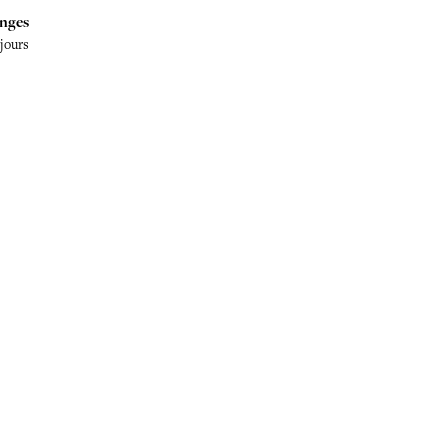
nges
 jours