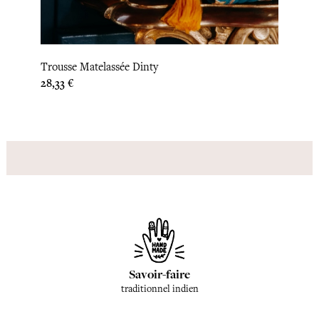
Trous
Trousse Matelassée Dinty
Prix
28,33
Prix
28,33 €
Savoir-faire
traditionnel indien