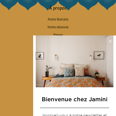
À propos
Notre histoire
Notre mission
Presse
Contactez-nous
Collections
Déco & Linge de maison
Linge de table
Sacs & pochettes
Mode
Bienvenue chez Jamini
Services
Inscrivez-vous à notre newsletter et