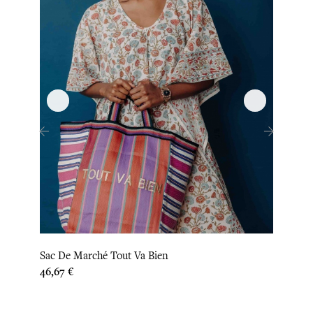
‹
›
Sac De Marché Tout Va Bien
Sac D
Prix
Prix
46,67 €
46,67