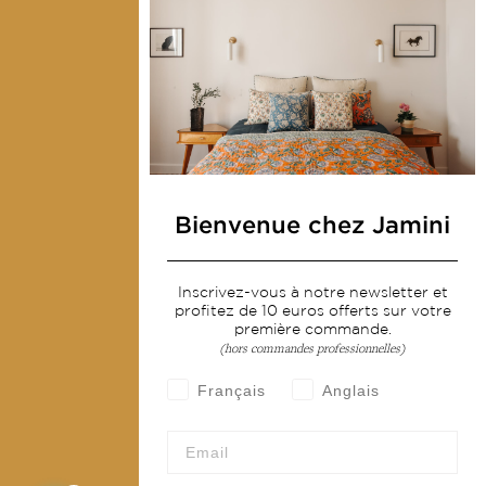
Notre mission
Presse
Contactez-nous
Collections
Déco & Linge de maison
Linge de table
Bienvenue chez Jamini
Sacs & pochettes
Mode
Inscrivez-vous à notre newsletter et
profitez de 10 euros offerts sur votre
première commande.
(hors commandes professionnelles)
Services
Français
Anglais
Livraison & retour
CGV
Devenir revendeur