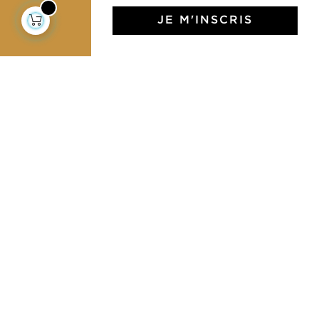
Notre communauté
JE M'INSCRIS
L'Art de Vivre Jamini
L'art de vivre JAMINI raconté avec poésie et élégance
dans votre boîte mail. Inscrivez vous à notre newsletter
et rentrez dans l'univers Jamini.
S'INSCRIRE
J'accepte les termes et conditions et la
politique de confidentialité