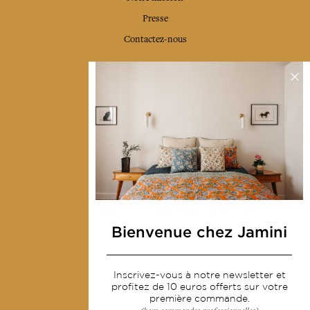
Presse
Contactez-nous
Collections
Déco & Linge de maison
Linge de table
Sacs & pochettes
Mode
Services
Bienvenue chez Jamini
Livraison & retour
CGV
Inscrivez-vous à notre newsletter et
Devenir revendeur
profitez de 10 euros offerts sur votre
première commande.
Notre communauté