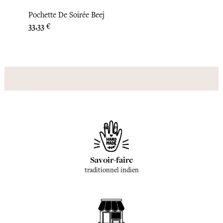
Pochette De Soirée Beej
Poche
Prix
Prix
33,33 €
45,83
Savoir-faire
traditionnel indien