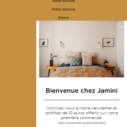
Notre histoire
Notre mission
Presse
Contactez-nous
Collections
Déco & Linge de maison
Linge de table
Sacs & pochettes
Mode
Bienvenue chez Jamini
Services
Inscrivez-vous à notre newsletter et
Livraison & retour
profitez de 10 euros offerts sur votre
première commande.
CGV
(hors commandes professionnelles)