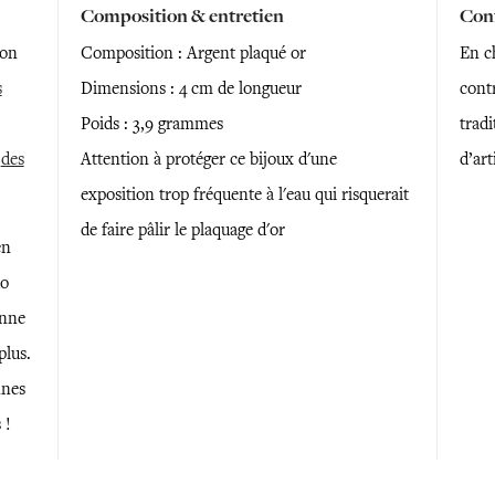
Composition & entretien
Conf
son
Composition : Argent plaqué or
En ch
s
Dimensions : 4 cm de longueur
contr
Poids : 3,9 grammes
trad
s
des
Attention à protéger ce bijoux d'une
d’art
exposition trop fréquente à l'eau qui risquerait
de faire pâlir le plaquage d'or
en
ho
onne
plus.
nnes
 !