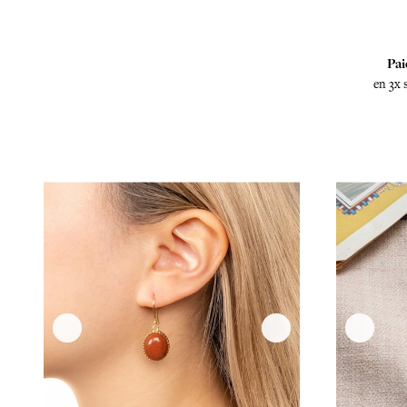
Pai
en 3x 