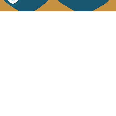
À propos
Collections
Notre histoire
Déco & Linge de maison
Notre mission
Linge de table
Presse
Sacs & pochettes
Contactez-nous
Mode