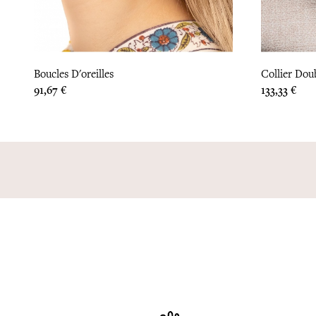
Boucles D'oreilles
Collier Dou
Prix
Prix
91,67 €
133,33 €