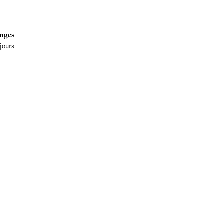
nges
 jours