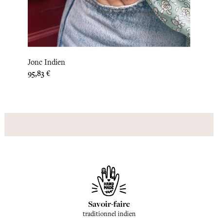
Jonc Indien
Jonc 
Prix
Prix
95,83 €
145,83
Savoir-faire
traditionnel indien