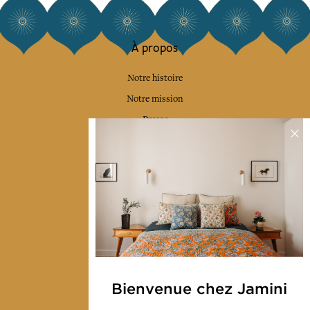
À propos
Notre histoire
Notre mission
Presse
Contactez-nous
Collections
Déco & Linge de maison
Linge de table
Sacs & pochettes
Mode
Bienvenue chez Jamini