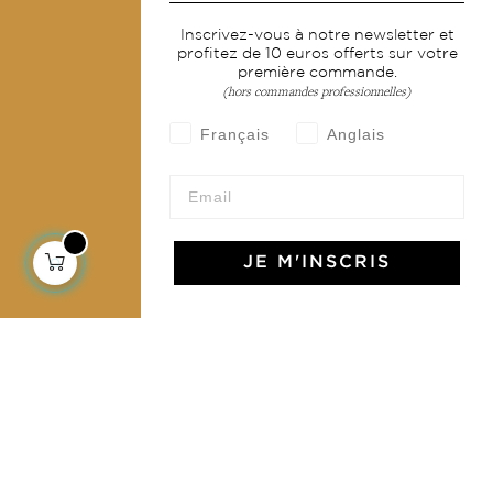
Services
Inscrivez-vous à notre newsletter et
profitez de 10 euros offerts sur votre
Livraison & retour
première commande.
CGV
(hors commandes professionnelles)
Devenir revendeur
Français
Anglais
Notre communauté
JE M'INSCRIS
L'Art de Vivre Jamini
L'art de vivre JAMINI raconté avec poésie et élégance
dans votre boîte mail. Inscrivez vous à notre newsletter
et rentrez dans l'univers Jamini.