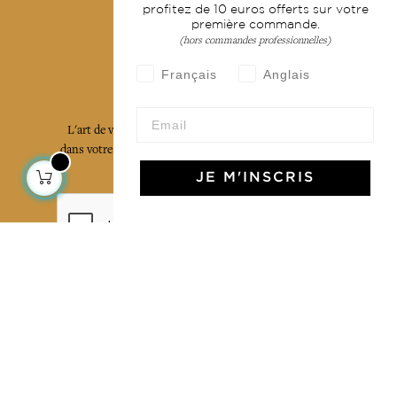
profitez de 10 euros offerts sur votre
première commande.
(hors commandes professionnelles)
Français
Anglais
L'Art de Vivre Jamini
L'art de vivre JAMINI raconté avec poésie et élégance
dans votre boîte mail. Inscrivez vous à notre newsletter
et rentrez dans l'univers Jamini.
JE M'INSCRIS
S'INSCRIRE
J'accepte les termes et conditions et la
politique de confidentialité
Facebook
Pinterest
Instagram