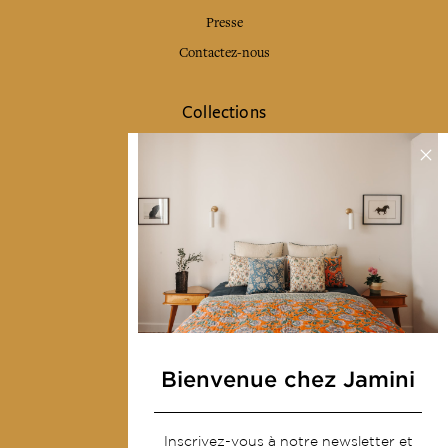
Presse
Contactez-nous
Collections
Déco & Linge de maison
Linge de table
Sacs & pochettes
Mode
Services
Livraison & retour
CGV
Bienvenue chez Jamini
Devenir revendeur
Notre communauté
Inscrivez-vous à notre newsletter et