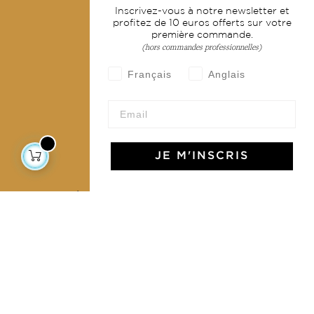
Inscrivez-vous à notre newsletter et
Livraison & retour
profitez de 10 euros offerts sur votre
première commande.
CGV
(hors commandes professionnelles)
Devenir revendeur
Français
Anglais
Notre communauté
JE M'INSCRIS
L'Art de Vivre Jamini
L'art de vivre JAMINI raconté avec poésie et élégance
dans votre boîte mail. Inscrivez vous à notre newsletter
et rentrez dans l'univers Jamini.