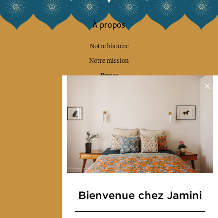
À propos
Notre histoire
Notre mission
Presse
Contactez-nous
Collections
Déco & Linge de maison
Linge de table
Sacs & pochettes
Mode
Bienvenue chez Jamini
Services