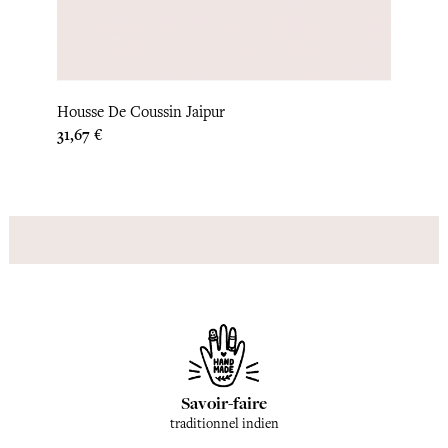
Couvr
Housse De Coussin Jaipur
Prix
304,1
Prix
31,67 €
Savoir-faire
traditionnel indien