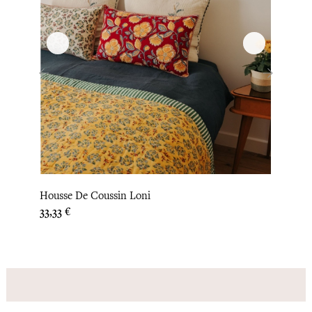
‹
›
Housse De Coussin Loni
Couvr
Prix
Prix
33,33 €
304,1