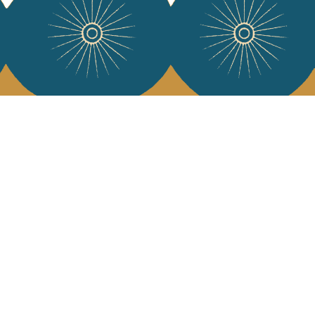
e Jamini
MINI raconté avec poésie et élégance dans votre boîte mail. Inscrivez
letter et rentrez dans l'univers Jamini.
S'INSCRIRE