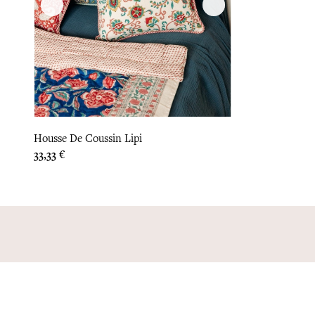
Housse De Coussin Lipi
Prix
33,33 €