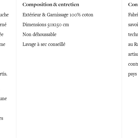
Composition & entretien
Conf
uche
Extérieur & Garnissage 100% coton
Fabri
Orné
Dimensions 50x150 cm
savoi
ée
Non déhoussable
tech
rme
Lavage à sec conseillé
au R
artis
contr
tis.
pays
,
 une
es