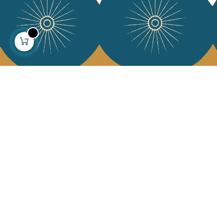
À propos
Collections
Notre histoire
Déco & Linge de maison
Notre mission
Linge de table
Presse
Sacs & pochettes
Contactez-nous
Mode