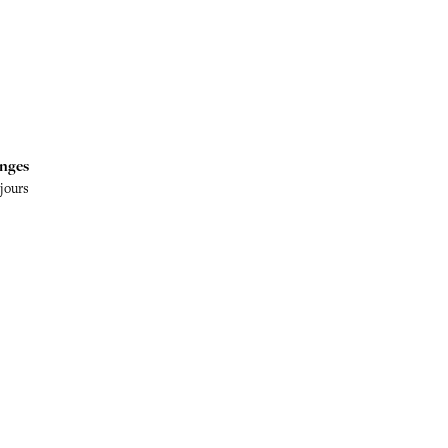
nges
 jours