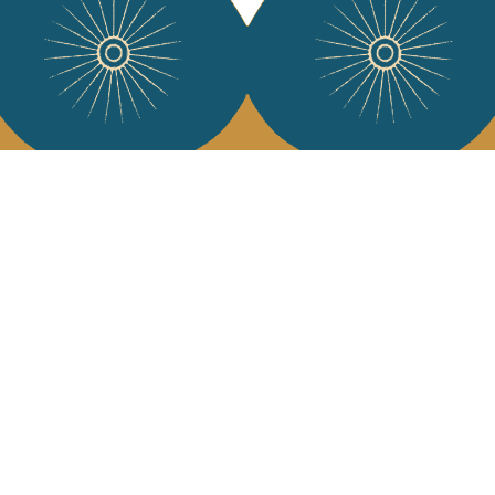
Services
L'Art de Vivr
L'art de vivre JA
Livraison & retour
vous à notre news
CGV
Devenir revendeur
Notre communauté