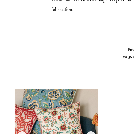
savoir-faire transmis à chaque étape de sa
fabrication.
Pai
en 3x 