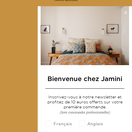
Notre mission
Presse
Contactez-nous
Collections
Déco & Linge de maison
Linge de table
Sacs & pochettes
Bienvenue chez Jamini
Mode
Inscrivez-vous à notre newsletter et
Services
profitez de 10 euros offerts sur votre
première commande.
(hors commandes professionnelles)
Livraison & retour
CGV
Français
Anglais
Devenir revendeur