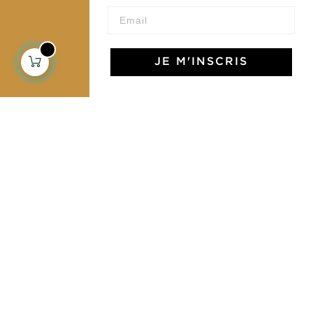
Notre communauté
JE M'INSCRIS
L'Art de Vivre Jamini
L'art de vivre JAMINI raconté avec poésie et élégance
dans votre boîte mail. Inscrivez vous à notre newsletter
et rentrez dans l'univers Jamini.
S'INSCRIRE
J'accepte les termes et conditions et la
politique de confidentialité