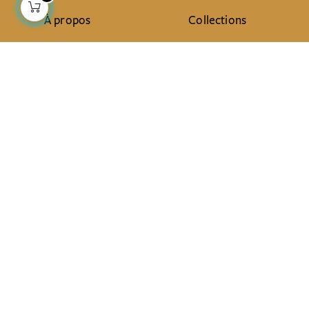
À propos
Collections
Notre histoire
Déco & Linge de maison
Notre mission
Linge de table
Presse
Sacs & pochettes
Contactez-nous
Mode