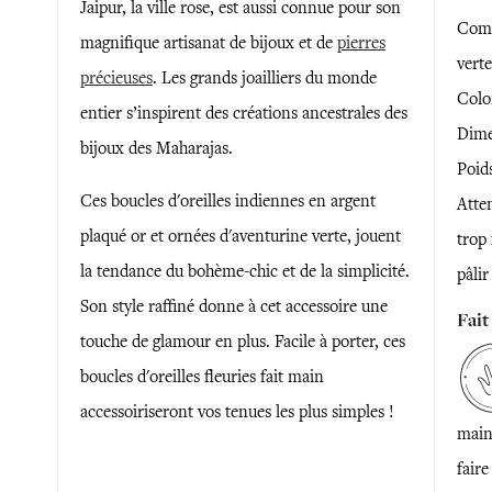
Jaipur, la ville rose, est aussi connue pour son
Comp
magnifique artisanat de bijoux et de
pierres
verte
précieuses
. Les grands joailliers du monde
Color
entier s’inspirent des créations ancestrales des
Dime
bijoux des Maharajas.
Poid
Ces boucles d'oreilles indiennes en argent
Atte
plaqué or et ornées d'aventurine verte, jouent
trop 
la tendance du bohème-chic et de la simplicité.
pâlir
Son style raffiné donne à cet accessoire une
Fait
touche de glamour en plus. Facile à porter, ces
boucles d'oreilles fleuries fait main
accessoiriseront vos tenues les plus simples !
main,
faire