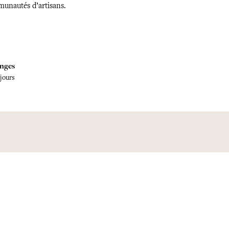
unautés d’artisans.
nges
 jours