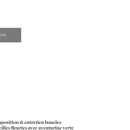
NIER
osition & entretien boucles
eilles fleuries avec aventurine verte