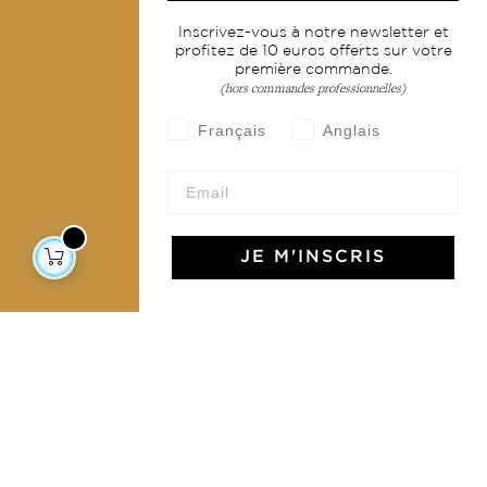
Services
Inscrivez-vous à notre newsletter et
profitez de 10 euros offerts sur votre
Livraison & retour
première commande.
CGV
(hors commandes professionnelles)
Devenir revendeur
Français
Anglais
Notre communauté
JE M'INSCRIS
L'Art de Vivre Jamini
L'art de vivre JAMINI raconté avec poésie et élégance
dans votre boîte mail. Inscrivez vous à notre newsletter
et rentrez dans l'univers Jamini.