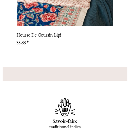
Housse De Coussin Lipi
Ridea
Prix
33,33 €
Prix
60,00
Savoir-faire
traditionnel indien