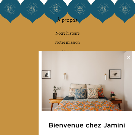
À propos
Notre histoire
Notre mission
Presse
Contactez-nous
Collections
Déco & Linge de maison
Linge de table
Sacs & pochettes
Mode
Bienvenue chez Jamini